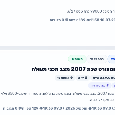
📧 bennounr1@gmail.com
3/27
👁️ 189 צפיות
💬 0 תגובות
עה
פת
ץ
רכב פרטי
משומש
💰 ₪22,000
👤 יד 2
⚙️ אוטומטי
🎵 מולטימדיה
📧 geva.daniel@gmail.com
מאזדה 3 קומפורט שנת 07
עה
פת
⬆️ הוקפץ: 09.07.2026 19:33
👁️ 129 צפיות
💬 0 תגובות