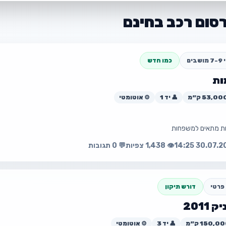
סום רכב בחינם
בים
כמו חדש
👤 יד 1
⚙️ אוטומטי
👁️ 1,438 צפיות
💬 0 תגובות
פרטי
דורש תיקון
2011
💰 ₪140,000
👤 יד 3
⚙️ אוטומטי