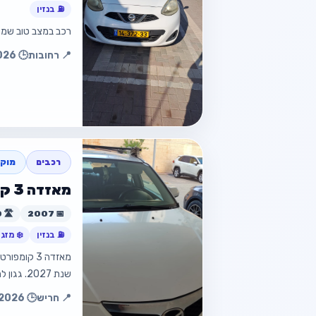
⛽ בנזין
רכב במצב טוב שמור מטופל 99000 ק"מ טסט 
📍 רחובות
🕒 10.07.2026 11:58
חזור למוד
חזור
רכבים
מוקפ
מאזדה 3 קומפורט שנת 2007 מצב מכני מעולה
📅 2007
🛣️ 249,000 ק״מ
⛽ בנזין
❄️ מזגן
שנת 2027. גגון לרכב מקורי לרכב ה…
חזור למוד
📍 חריש
🕒 09.07.2026 19:33