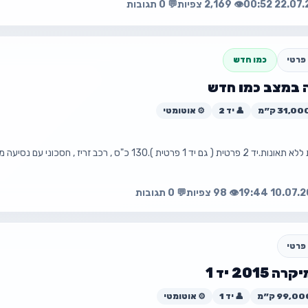
👁️ 2,169 צפיות
💬 0 תגובות
עה
פת
פרטי
כמו חדש
 במצב כמו חדש
💰 ₪3,500
👤 יד 2
⚙️ אוטומטי
📧 trafikvladalgar@gmail.com
אופל קורסה פרטית ללא תאונות.יד 2 פרטית ( גם יד 1 פרטית ).130 כ"ס , רכב 
עה
פת
👁️ 98 צפיות
💬 0 תגובות
פרטי
2015 יד 1
💰 ₪72,000
👤 יד 1
⚙️ אוטומטי