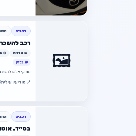
חזור
רכבים
השכר
רכב להשכרה
🖼️
📅 2014
⚙️ א
⛽ בנזין
סוזוקי אלטו להשכר
📍 מודיעין עילית
6:36
חזור למוד
חזור
רכבים
אחר
בס״ד. אוטו