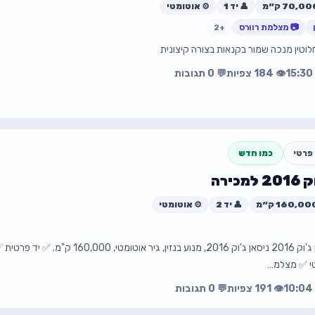
👤 יד 1
⚙️ אוטומטי
📧 yr0533182086@gmail.com
📷 מצלמת רוורס
+2
לוטין מנכה שמור בקנאות בצורה קיצונית
עה
פת
👁️ 184 צפיות
💬 0 תגובות
פרטי
כמו חדש
כירה
👤 יד 2
⚙️ אוטומטי
עה
פת
🚗 למכירה – ניסאן ג'וק 2016 ניסאן ג'וק 2016, 
טי ✅ מצלמ…
👁️ 191 צפיות
💬 0 תגובות