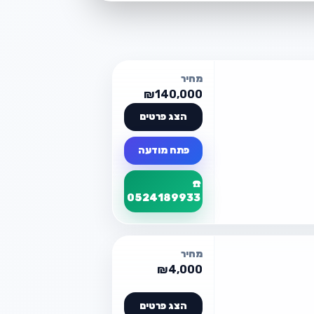
מחיר
₪140,000
הצג פרטים
פתח מודעה
☎️
0524189933
פרטי המודעה
מחיר
קיה 7 מקומות
₪4,000
📍 רחובות
הצג פרטים