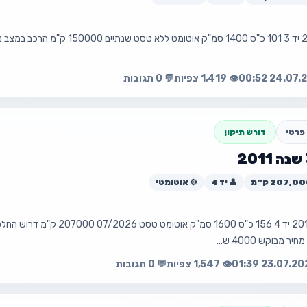
עה
פת
👁️ 1,419 צפיות
💬 0 תגובות
פרטי
דורש תיקון
💰 ₪4,000
👤 יד 4
⚙️ אוטומטי
📧 trafikvladalgar@gmail.com
פיג'ו 3008 שנה 2011 יד 4 156 כ"ס 00
עה
פת
👁️ 1,547 צפיות
💬 0 תגובות