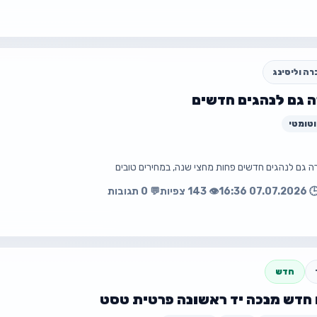
ה וליסינג
 גם לנהגים חדשים
💰 ₪7,300 · גמיש
וטומטי
📧 motisarig1@gmail.com
ה גם לנהגים חדשים פחות מחצי שנה, במחירים טובים
🕒 07.07.2026 1
👁️ 143 צפיות
💬 0 תגובות
עה
פת
ר
חדש
 חדש מנכה יד ראשונה פרטית טסט
☎️ 0533182086