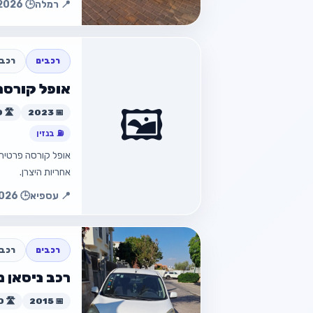
📍 רמלה
🕒 22.07.2026 00:52
חזור למוד
חזור
רכבים
רכב 
אופל קורסה
🖼️
📅 2023
🛣️ 31,000 ק״מ
⛽ בנזין
אחריות היצרן.
חזור למוד
📍 עספיא
🕒 10.07.2026 19:44
חזור
רכבים
רכב 
רכב ניסאן מיקרה 
📅 2015
🛣️ 99,000 ק״מ