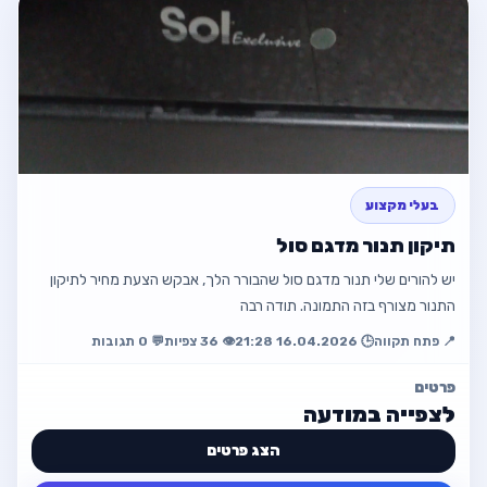
ניקוי מזגנים בטבריה
📍 טבריה
💰 ₪250 · גמיש
☎️ 053-3613100
📧 tib778877@gmail.com
בעלי מקצוע
תיקון תנור מדגם סול
פתח מודעה
יש להורים שלי תנור מדגם סול שהבורר הלך, אבקש הצעת מחיר לתיקון
התנור מצורף בזה התמונה. תודה רבה
חזור למודעה
📍 פתח תקווה
🕒 16.04.2026 21:28
👁️ 36 צפיות
💬 0 תגובות
פרטים
לצפייה במודעה
הצג פרטים