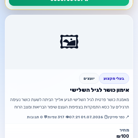
פרטי המודעה
חזור
ניתוח גרפולוגי
🖼️
📍 מודיעין עילית
☎️ 0556766487
פתח מודעה
בעלי מקצוע
יועצים
חזור למודעה
אימון כושר לגיל השלישי
מאמנת כושר פרטית לגיל השלישי תגיע אלייך הביתה לשעת כושר נעימה
תרגילים על כסא התמקדות בצפיפות העצם שיפור הבריאות ומצב הרוח
📍 כפר סירקין
🕒 01.07.2026 07:21
👁️ 317 צפיות
💬 0 תגובות
מחיר
₪100