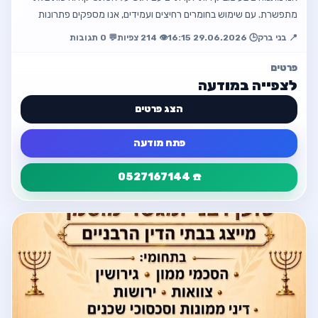
מתפשרת. עם שימוש בחומרים רחיצים ועמידים, אנו מספקים פתרונות
פתח מודעה
שמחזיקים לאורך זמן ומת…
📍 בני ברק
🕒 29.06.2026 16:15
👁️ 214 צפיות
💬 0 תגובות
חזור למודעה
פרטים
לצפייה במודעה
הצג פרטים
פתח מודעה
☎️ 0527167144
פרטי המודעה
חזור
מעצבת קירות אומנותית
📍 בני ברק
☎️ 0527167144