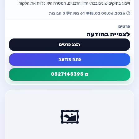
וייצוג בתיקים שונים בבתי הדין הרבניים. המטרה היא ללוות את הלקוח
בתקופה הרגי…
🕒 08.06.2026 15:02
👁️ 61 צפיות
💬 0 תגובות
פרטים
לצפייה במודעה
הצג פרטים
פתח מודעה
☎️ 0527145395
פרטי המודעה
חזור
טוען רבני
🖼️
☎️ 0527145395
פתח מודעה