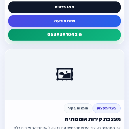
הצג פרטים
פתח מודעה
☎️ 0539391042
פרטי המודעה
חזור
אימון כושר לגיל השלישי
🖼️
📍 כפר סירקין
💰 ₪100
☎️ 0539391042
📱 0548495704
בעלי מקצוע
אומנות בקיר
מעצבת קירות אומנותית
📧 eli7cohen2@gmail.com
אנו מתמחים בעיצוב קירות יוקרתיים עם דגש על אסתטיקה ואיכות בלתי