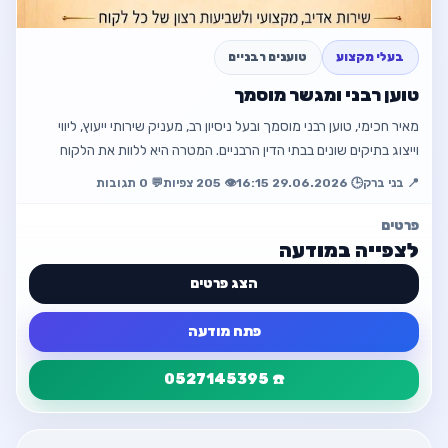
פתח מודעה
בעלי מקצוע
טוענים רבניים
חזור למודעה
טוען רבני ומגשר מוסמך
מאיר חכימי, טוען רבני מוסמך ובעל ניסיון רב, מעניק שירותי ייעוץ, ליווי
וייצוג בתיקים שונים בבתי הדין הרבניים. המטרה היא ללוות את הלקוח
בתקופה הרגי…
📍 בני ברק
🕒 29.06.2026 16:15
👁️ 205 צפיות
💬 0 תגובות
פרטים
לצפייה במודעה
הצג פרטים
פתח מודעה
☎️ 0527145395
פרטי המודעה
חזור