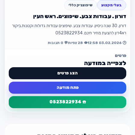
בעלי מקצוע
שיפוצניק כללי
פתח מודעה
דורון . עבודות צבע. שיפוצים. ראש העין
חזור למודעה
דורון. 30 שנה ניסיון. עבודות צבע. שיפוצים עבודות גדולות וקטנות.ביקור
רא4דון להצעת מחיר חינם. 0523822934
🕒 03.02.2026 12:58
👁️ 28 צפיות
💬 0 תגובות
פרטים
לצפייה במודעה
הצג פרטים
פתח מודעה
☎️ 0523822934
פרטי המודעה
חזור
דורון . עבודות צבע. שיפוצים. ראש העין