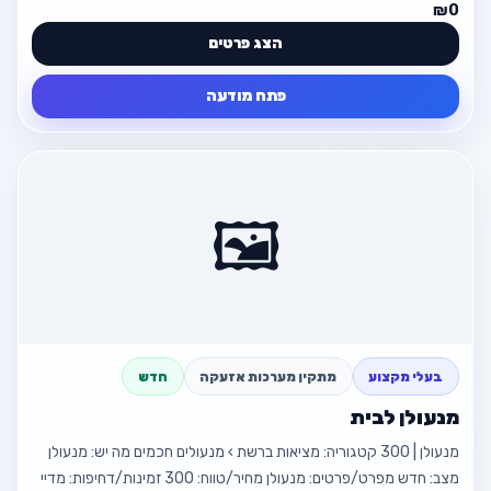
₪0
הצג פרטים
פתח מודעה
פרטי המודעה
חזור
בנש אינסטלציה ודודי שמש צריכים
אינסטלטו
🖼️
💰 ₪0
פרטי קשר מלאים בתוך המודעה
פתח מודעה
בעלי מקצוע
מתקין מערכות אזעקה
חדש
מנעולן לבית
חזור למודעה
מנעולן | 300 קטגוריה: מציאות ברשת › מנעולים חכמים מה יש: מנעולן
מצב: חדש מפרט/פרטים: מנעולן מחיר/טווח: 300 זמינות/דחיפות: מדיי