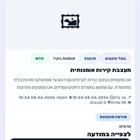
טוען רבני ומגשר מוסמך
🖼️
📍 בני ברק
☎️ 0527145395
פתח מודעה
בעלי מקצוע
מוקפץ
אומנות בקיר
חדש
חזור למודעה
מעצבת קירות אומנותית
אנו מתמחים בעיצוב קירות יוקרתיים עם דגש על אסתטיקה ואיכות בלתי
מתפשרת. עם שימוש בחומרים רחיצים ועמידים, אנו מספקים פתרונות
שמחזיקים לאורך זמן ומת…
📍 בני ברק
🕒 08.06.2026 15:24
⬆️ הוקפץ: 08.06.2026 15:24
👁️ 35 צפיות
💬 0 תגובות
מודעה מוקפצת
פרטים
לצפייה במודעה