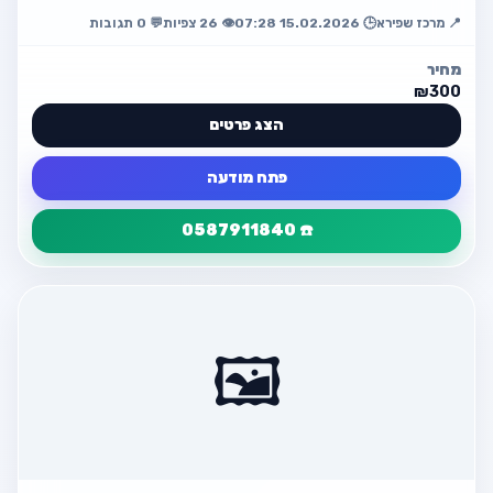
למה זה …
📍 מרכז שפירא
🕒 15.02.2026 07:28
👁️ 26 צפיות
💬 0 תגובות
מחיר
₪300
הצג פרטים
פתח מודעה
☎️ 0587911840
פרטי המודעה
חזור
מנעולן לבית
🖼️
📍 מרכז שפירא
💰 ₪300
☎️ 0587911840