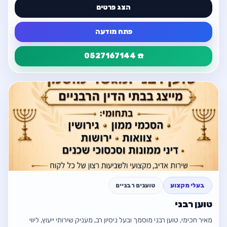
הצג פרטים
פתח מודעה
☎️ 0527167144
פרטי המודעה
חזור
מעצבת קירות אומנותית
📍 בני ברק
☎️ 0527167144
📧 talyah2502@gmail.com
בעלי מקצוע
טוענים רבניים
פתח מודעה
טוען רבני
חזור למודעה
מאיר חכימי, טוען רבני מוסמך ובעל ניסיון רב, מעניק שירותי ייעוץ, ליווי