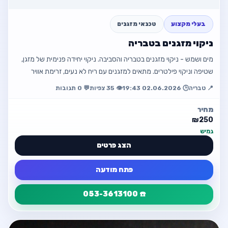
חזור למודעה
בעלי מקצוע
טכנאי מזגנים
ניקוי מזגנים בטבריה
מים ושמש - ניקוי מזגנים בטבריה והסביבה. ניקוי יחידה פנימית של מזגן,
שטיפה וניקוי פילטרים. מתאים למזגנים עם ריח לא נעים, זרימת אוויר
חלשה, אבק …
📍 טבריה
🕒 02.06.2026 19:43
👁️ 35 צפיות
💬 0 תגובות
מחיר
₪250
גמיש
הצג פרטים
פתח מודעה
☎️ 053-3613100
פרטי המודעה
חזור