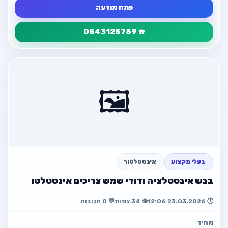
פתח מודעה
☎️ 0543125759
פרטי המודעה
חזור
תיקון תנור מדגם סול
🖼️
📍 פתח תקווה
☎️ 0543125759
פתח מודעה
בעלי מקצוע
אינסטלטור
חזור למודעה
בנש אינסטלציה ודודי שמש צריכים אינסטלטו
🕒 23.03.2026 12:06
👁️ 34 צפיות
💬 0 תגובות
מחיר