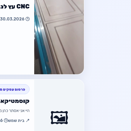
CNC עץ לנגרים כולל ווקום ושואב מדויק שמ
🕒 30.03.2026 06:05
חזור למוד
חזור
פרסום עסקים מק
קוסמטיקאי
🖼️
היי אני אסתר כהן מ
חזור למוד
📍 בית שמש
🕒 04.02.2026 12:27