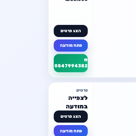
ח מודעה
הצג פרטים
פתח מודעה
☎️
0547994382
פרטי המודעה
פרטים
CNC עץ לנגרים כולל ווקום ושואב מדויק שמ
לצפייה
💰 ₪30,000
במודעה
הצג פרטים
ח מודעה
פתח מודעה