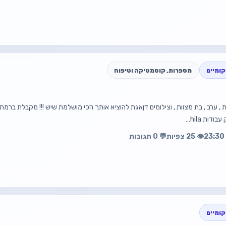
ומיים
מספרות, קוסמטיקה וטיפוח
☎️ 0556743268
עה
פת
דות hila…
👁️ 25 צפיות
💬 0 תגובות
ומיים