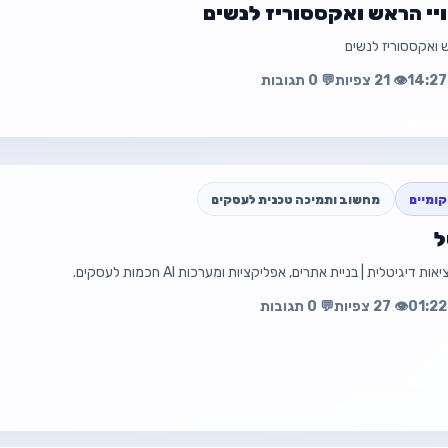
ויי הראש ואקססוריז לנשים
ש ואקססוריז לנשים
עה
פת
👁️ 21 צפיות
💬 0 תגובות
כל סוגי 
ומיים
מחשוב ותמיכה טכנית לעסקים
פרטי קשר מלאים בתוך המודעה
ל
 דיגיטלית | בניית אתרים, אפליקציות ומערכות AI חכמות לעסקים.
עה
פת
👁️ 27 צפיות
💬 0 תגובות