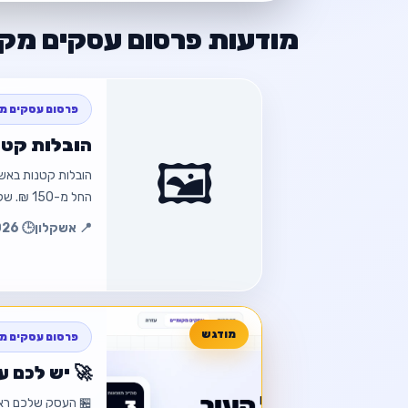
מודעות פרסום עסקים מקו
פרסום עסקים מק
הובלות קטנ
🖼️
הובלות קטנות באשקל
החל מ-150 ₪. שלחו תמונה בוואטס…
📍 אשקלון
🕒 13.07.2026 23:58
חזור
פרסום עסקים מק
🚀 יש לכם 
🏪 העסק שלכם ראוי