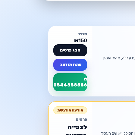
מחיר
₪150
הצג פרטים
 עגלה, מהיר ואמין.
פתח מודעה
☎️
0544858586
פרטי המודעה
בלות קטנות באשקלון והדרום
מודעה מודגשת
פרטים
📍 אשקלון
לצפייה
ם הכולל: ✅ שם העסק