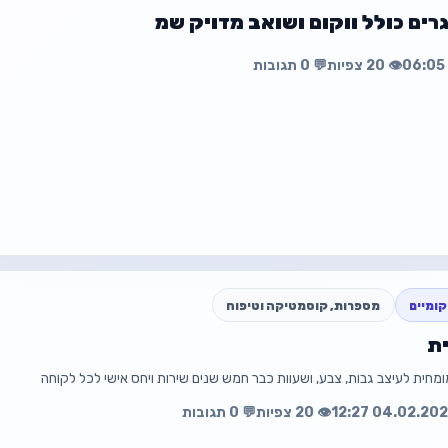
פרטי קשר מלאים בתוך המודעה
👁️ 20 צפיות
💬 0 תגובות
עה
פת
ומיים
מספרות, קוסמטיקה וטיפוח
ת
☎️ 0547994382
ומחית לעיצב גבות, צבע, ושעוות כבר חמש שנים שירות ויחס אישי לכל לקוחה
עה
פת
👁️ 20 צפיות
💬 0 תגובות