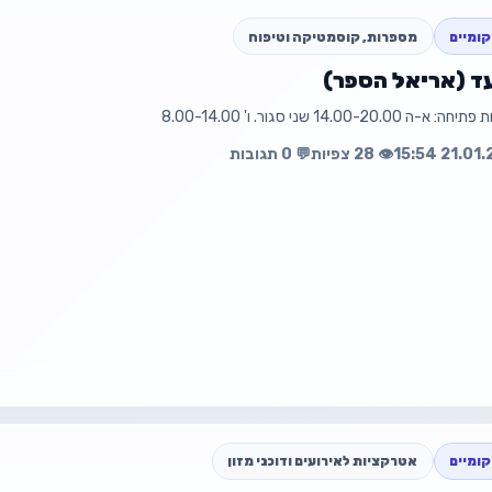
ומיים
מספרות, קוסמטיקה וטיפוח
 (אריאל הספר)
14.0 שני סגור. ו' 8.00-14.00
עה
פת
👁️ 28 צפיות
💬 0 תגובות
ומיים
אטרקציות לאירועים ודוכני מזון