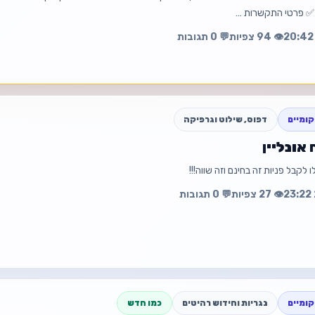
 ✅ פרטי התקשרות …
📧 Creepie1357@gmail.com
👁️ 94 צפיות
💬 0 תגובות
עה
פת
🚀 יש לכם עסק
ומיים
דפוס, שילוט וגרפיקה
אונליין
פרטי קשר מלאים בתוך המודעה
לקבל פניות זה בחינם וזה שווה!!!
עה
פת
👁️ 27 צפיות
💬 0 תגובות
ומיים
נגריות וחידוש רהיטים
כמו חדש