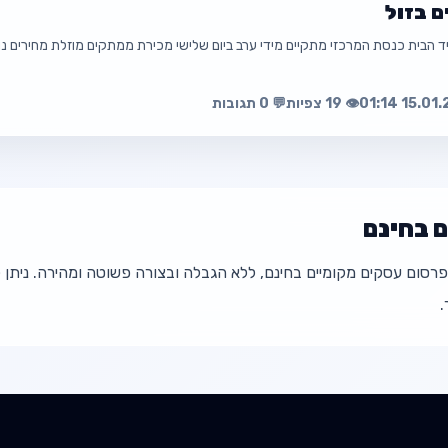
ם בזול
☎️ 0545588043
עה
פת
👁️ 19 צפיות
💬 0 תגובות
ם בחינם
פרטי קשר מלאים בתוך המודעה
פרסום עסקים מקומיים בחינם, ללא הגבלה ובצורה פשוטה ומהירה. ניתן
.
עה
פת