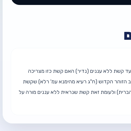
בשבת (פרשת אמור תשפו) נראתה באלעד קשת ללא עננים (נדיר) האם קשת כזו מצריכה 
ברכה? יסוד השאלה הוא על פי מה שכתב הזוהר הקדוש (ח"ג רעיא מהימנא עמ' רלא) שקשת 
שנראית בעננים מורה על רחמים (זכרון הברית) ולעומת זאת קשת שנראית ללא עננים מורה על 