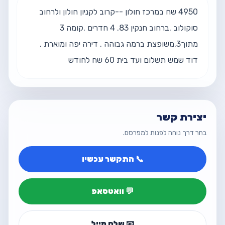
4950 שח במרכז חולון --קרוב לקניון חולון ולרחוב 
סוקולוב .ברחוב חנקין 83. 4 חדרים .קומה 3 
מתוך3.משופצת ברמה גבוהה . דירה יפה ומוארת . 
דוד שמש תשלום ועד בית 60 שח לחודש
יצירת קשר
בחר דרך נוחה לפנות למפרסם.
📞 התקשר עכשיו
💬 וואטסאפ
📧 שלח מייל