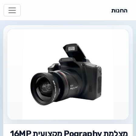
החנות
מצלמת Pography מקצועית 16MP