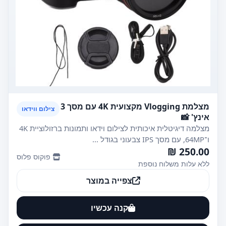
מצלמת Vlogging מקצועית 4K עם מסך 3
צילום ווידאו
אינץ' 📸
מצלמה דיגיטלית איכותית לצילום וידאו ותמונות ברזולוציית 4K
ו־64MP, עם מסך IPS צבעוני בגודל ...
250.00 ₪
פוקוס פלוס
ללא עלות משלוח נוספת
צפייה במוצר
קנה עכשיו