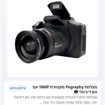
מצלמת Pography מקצועית 16MP עם
צילום ווידאו
זום דיגיטלי 📷
מצלמת וידאו דיגיטלית מקצועית עם צילום HD, זום דיגיטלי
×16, מסך סלפי נפתח ועיצוב נייד ונוח....