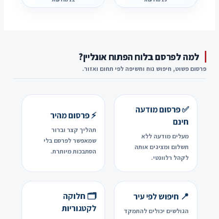
🔑
🏕️
רוצה לפרסם בקטגוריה זו?
רוצה לפרסם בקטגוריה זו?
פרסום מודעה חינם, מהיר ופשוט
פרסום מודעה חינם, מהיר ופשוט
למה לפרסם בלוח הפתוח אונליין?
פתח את צימרים ←
פתח את השכרה ←
פרסום פשוט, חיפוש נוח וחשיפה לפי תחום ואזור.
✅ פרסום מודעה
⚡ פרסום מהיר
חינם
תהליך קצר וברור
מעלים מודעה ללא
שמאפשר לפרסם בלי
תשלום ומציגים אותה
הסתבכות מיותרת.
לקהל רלוונטי.
🗂️ חלוקה
📍 חיפוש לפי עיר
לקטגוריות
הגולשים יכולים להתמקד