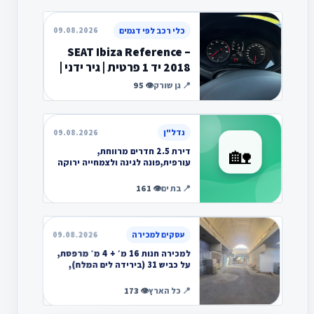
09.08.2026
כלי רכב לפי דגמים
📣
SEAT Ibiza Reference –
שבוע שלם של חשיפה בדף הבית – בלי שמודעות אחרות יחליפו אותך.
49 ₪ לשבוע
2018 יד 1 פרטית | גיר ידני |
תפוס את זה
מנוע 1.0 | 95 כ”ס 152,400
📍 גן שורק
👁️ 95
ק”מ …
נדל"ן
09.08.2026
📣
דירת 2.5 חדרים מרווחת,
שבוע שלם של חשיפה בדף הבית – בלי שמודעות אחרות יחליפו אותך.
49 ₪ לשבוע
עורפית,פונה לגינה ולצמחייה ירוקה
ועצים,כל החלונות והמרפסת פ…
תפוס את זה
📍 בת ים
👁️ 161
עסקים למכירה
09.08.2026
📣
למכירה חנות 16 מ׳ + 4 מ׳ מרפסת,
שבוע שלם של חשיפה בדף הבית – בלי שמודעות אחרות יחליפו אותך.
49 ₪ לשבוע
על כביש 31 (בירידה לים המלח),
בכניסה לערד. שוק העי…
תפוס את זה
📍 כל הארץ
👁️ 173