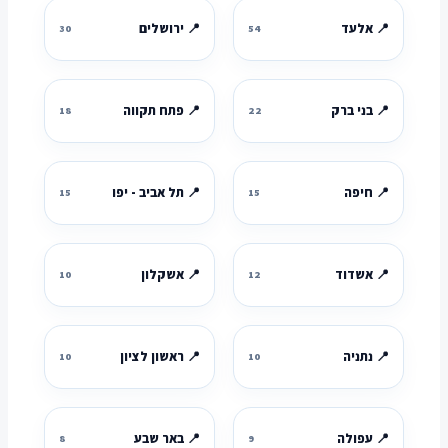
📍 אלעד
📍 ירושלים
30
54
📍 בני ברק
📍 פתח תקווה
18
22
📍 חיפה
📍 תל אביב - יפו
15
15
📍 אשדוד
📍 אשקלון
10
12
📍 נתניה
📍 ראשון לציון
10
10
📍 עפולה
📍 באר שבע
8
9