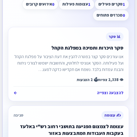
1
סקרים פעילים
1
עצומות פעילות
0
אירועים קרובים
0
מכרזים פתוחים
📊 סקר
סקר היכרות ותמיכה במפלגת הקהל
אנו עורכים סקר קצר במטרה להבין את דעת הציבור על מפלגת הקהל
ועל פעילותה. הסקר אנונימי לחלוטין, והתשובות ישמשו לצורכי ניתוח
והבנת עמדות בלבד. נשמח אם תקדישו כדקה למענ…
👁️ 2,338 צפיות
🗳️ 2 הצבעות
להצבעה וצפייה
←
✍️ עצומה
סביבה
עצומה לצמצום הפגיעה בתושבי רחוב רש"י באלעד
בעקבות העבודות המתבצעות באזור