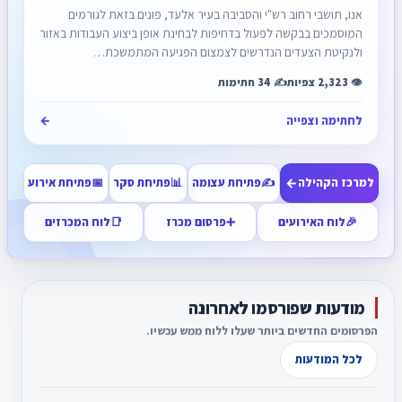
אנו, תושבי רחוב רש"י והסביבה בעיר אלעד, פונים בזאת לגורמים
המוסמכים בבקשה לפעול בדחיפות לבחינת אופן ביצוע העבודות באזור
ולנקיטת הצעדים הנדרשים לצמצום הפגיעה המתמשכת…
👁️ 2,323 צפיות
✍️ 34 חתימות
לחתימה וצפייה
←
←
למרכז הקהילה
✍️
פתיחת עצומה
📊
פתיחת סקר
📅
פתיחת אירוע
🎉
לוח האירועים
➕
פרסום מכרז
📑
לוח המכרזים
לוח מודעות חינם בישראל לדירות, רכבים, יד שנייה, דרושים ושירותים
מודעות שפורסמו לאחרונה
הפרסומים החדשים ביותר שעלו ללוח ממש עכשיו.
לכל המודעות