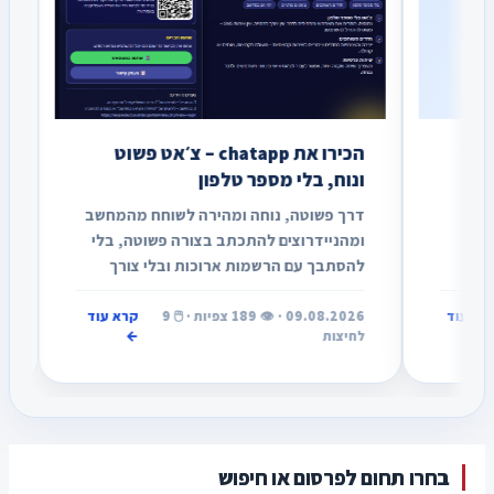
נליין – ספר
הכירו את chatapp – צ׳אט פשוט
ונוח, בלי מספר טלפון
ת חדש וייחודי
דרך פשוטה, נוחה ומהירה לשוחח מהמחשב
ר בין תושבי
ומהניידרוצים להתכתב בצורה פשוטה, בלי
קים המקומיים
להסתבך עם הרשמות ארוכות ובלי צורך
ספרי טלפון
למסור מספר טלפון?chatapp היא
ב…
אפליקציית צ׳אט שמאפשרת למשתמש…
04.08.2026 · 👁️ 1,033 צפיות · 🖱️ 27
קרא עוד
09.08.2026 · 👁️ 189 צפיות · 🖱️ 9
קרא עוד
←
לחיצות
←
בחרו תחום לפרסום או חיפוש